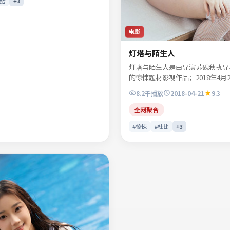
完结
+
3
影片」「2021年上映」等关键词的
电影
灯塔与陌生人
灯塔与陌生人是由导演苏砚秋执导
的惊悚题材影视作品；2018年4月
登陆院线及网络平台。主演叶声遥
8.2千
播放
2018-04-21
9.3
易南乔等共同诠释一段充满转折的
色彩与配乐共同烘托年代氛围，细
全网聚合
复推敲。可在本站免费高清在线观
#惊悚
#杜比
+
3
与主创访谈摘要。