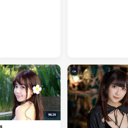
CN
96:26
线