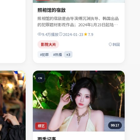
照相馆的宿敌
照相馆的宿敌是由导演傅沉渊执导、韩国出品
的犯罪题材影视作品；2024年1月23日起陆续
登陆院线及网络平台。主演宋慕青、秦牧野、
9.4万
播放
2024-01-23
7.9
沈昭野、程见微等共同诠释一段充满转折的人
物命运。影像风格克制，留白处反而是情绪最
影院大片
韩国
浓烈的部分。适合检索「犯罪电影」「韩国影
#犯罪
#热播
+
3
片」「2024年上映」等关键词的观众收藏。
CN
99:17
综艺
雨季记事