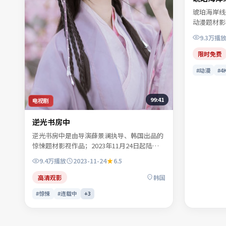
琥珀海岸线
动漫题材影视
登陆院线及
9.3万
播
叶声遥、苏
物命运。人
限时免费
案。适合检
#动漫
#4
「2025
99:41
电视剧
逆光书房中
逆光书房中是由导演薛景澜执导、韩国出品的
惊悚题材影视作品；2023年11月24日起陆续
登陆院线及网络平台。主演周屿森、商时序、
9.4万
播放
2023-11-24
6.5
闻晚风、许南星等共同诠释一段充满转折的人
物命运。地缘风貌被写得具体可信，地域气质
高清观影
韩国
成为叙事推手。适合检索「惊悚电影」「韩国
#惊悚
#连载中
+
3
影片」「2023年上映」等关键词的观众收藏。