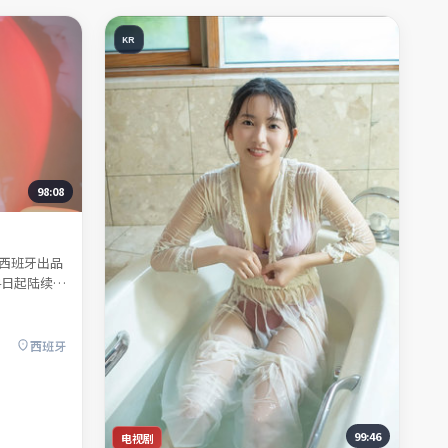
KR
98:08
西班牙出品
4日起陆续登
傅景澜、许
转折的人物
非唯一答
西班牙
整剧情与主
99:46
电视剧