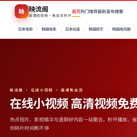
映流阁
映
首页
热门推荐
最新发布
搜索
高清短视频·免会员秒开
日本电影
韩国电影
日本动漫
韩国综艺
韩国电视剧
映流阁 · 在线小视频 · 高清免会员
在线小视频 高清视频免
热点短片、影视精华与竖屏好内容一站聚合，秒开播放、省
你碎片时间刷不停