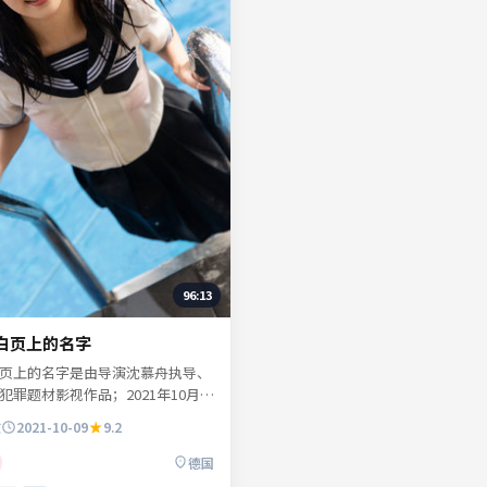
96:13
白页上的名字
页上的名字是由导演沈慕舟执导、
犯罪题材影视作品；2021年10月9
陆院线及网络平台。主演纪寻舟、
放
2021-10-09
9.2
临渊、林听雪等共同诠释一段充满
命运。节奏张弛有度，动作场面与
德国
替推进。适合检索「犯罪电影」