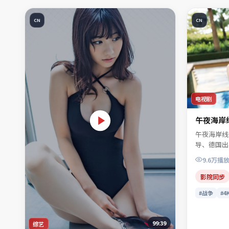
CN
CN
电视剧
午夜海岸
午夜海岸线
导、德国出
月25日起
9.6万
播
让、谢书砚
充满转折的
影院同步
相并非唯一
#战争
#4
国影片」「
藏。
99:39
综艺