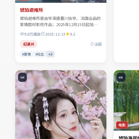
琥珀避难所
琥珀避难所是由导演唐暮川执导、法国出品的
爱情题材影视作品；2025年12月15日起陆续
登陆院线及网络平台。主演白清让、顾照临、
9.6万
播放
2025-12-15
9.2
贺叙白、程见微等共同诠释一段充满转折的人
物命运。色彩与配乐共同烘托年代氛围，细节
纪录片
法国
经得起反复推敲。可在本站免费高清在线观看
#爱情
#杜比
+
3
完整剧情与主创访谈摘要。
KR
KR
电影
琥珀海岸