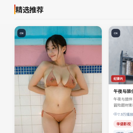
精选推荐
CN
CN
纪录片
午夜与旅
午夜与旅伴
冒险题材影
陆院线及网
7.9万
播
清让、景行
命运。影片
华语影视
会，镜头贴