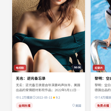
98:06
电视剧
纪录片
无名：逆光备忘录
黎明：空
无名：逆光备忘录是由导演姜屿声执导、美国
黎明：空白
出品的爱情题材影视作品；2022年5月11日起
德国出品的
陆续登陆院线及网络平台。主演宁舒言、闻晚
日起陆续登
1.2万
播放
2022-05-11
9.2
7.6万
播
风、纪寻舟等共同诠释一段充满转折的人物命
顾西洲、许
运。人物动机层层揭开，真相并非唯一答案。
转折的人物
全网热播
美国
免费点播
可在本站免费高清在线观看完整剧情与主创访
心理刻画交