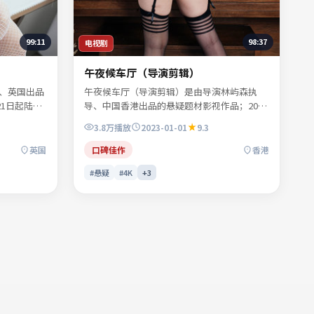
99:11
98:37
电视剧
午夜候车厅（导演剪辑）
、英国出品
午夜候车厅（导演剪辑）是由导演林屿森执
21日起陆续
导、中国香港出品的悬疑题材影视作品；2023
、顾西洲、
年1月1日起陆续登陆院线及网络平台。主演易
3.8万
播放
2023-01-01
9.3
人物命运。
南乔、任远舟、景行止等共同诠释一段充满转
节经得起反
折的人物命运。色彩与配乐共同烘托年代氛
英国
口碑佳作
香港
看完整剧情
围，细节经得起反复推敲。适合检索「悬疑电
#悬疑
#4K
+
3
影」「中国香港影片」「2023年上映」等关键
词的观众收藏。