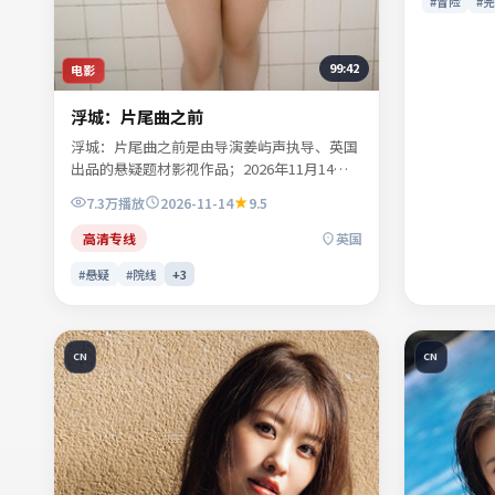
#冒险
#
影」「美国
观众收藏。
99:42
电影
浮城：片尾曲之前
浮城：片尾曲之前是由导演姜屿声执导、英国
出品的悬疑题材影视作品；2026年11月14日
起陆续登陆院线及网络平台。主演宁舒言、林
7.3万
播放
2026-11-14
9.5
听雪、沈昭野、夏时深等共同诠释一段充满转
折的人物命运。地缘风貌被写得具体可信，地
高清专线
英国
域气质成为叙事推手。影片关键词包含悬疑、
#悬疑
#院线
+
3
英国、院线同步与流媒体首播信息，便于影迷
检索与比对同类型佳作。
CN
CN