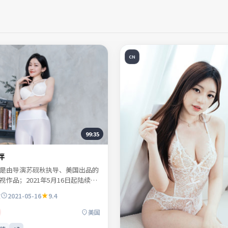
CN
99:35
伴
是由导演苏砚秋执导、美国出品的
视作品；2021年5月16日起陆续登
络平台。主演纪寻舟、宋慕青、白
放
2021-05-16
9.4
止等共同诠释一段充满转折的人物
关注人与人之间微弱的信任与误
美国
近生活肌理。适合检索「冒险电