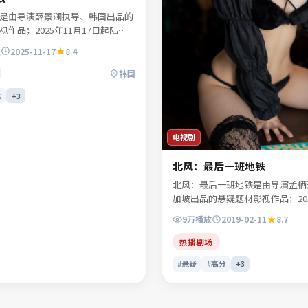
是由导演薛景澜执导、韩国出品的
作品；2025年11月17日起陆续
网络平台。主演许南星、商时序、
放
2025-11-17
8.4
念白等共同诠释一段充满转折的人
物动机层层揭开，真相并非唯一答
韩国
索「动漫电影」「韩国影片」
K
+
3
年上映」等关键词的观众收藏。
电视剧
北风：最后一班地铁
北风：最后一班地铁是由导演孟栖
加坡出品的悬疑题材影视作品；201
日起陆续登陆院线及网络平台。主
9万
播放
2019-02-11
8.7
林见川、宁舒言等共同诠释一段充
物命运。类型元素服务于人物弧光
热播剧场
桥段取胜。可在本站免费高清在线
#悬疑
#高分
+
3
情与主创访谈摘要。