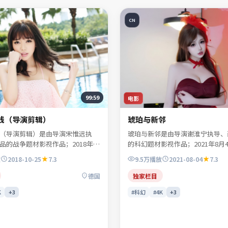
CN
99:59
电影
线（导演剪辑）
琥珀与新邻
（导演剪辑）是由导演宋惟远执
琥珀与新邻是由导演谢淮宁执导、
品的战争题材影视作品；2018年10
的科幻题材影视作品；2021年8月
陆续登陆院线及网络平台。主演白清
陆院线及网络平台。主演俞听岚、
放
2018-10-25
7.3
9.5万
播放
2021-08-04
7.3
、贺叙白、陆见微等共同诠释一段
南星、任远舟等共同诠释一段充满
人物命运。人物动机层层揭开，真
命运。人物动机层层揭开，真相并
德国
独家栏目
答案。适合检索「战争电影」「德
案。可在本站免费高清在线观看完
K
+
3
#科幻
#4K
+
3
2018年上映」等关键词的观众收
创访谈摘要。