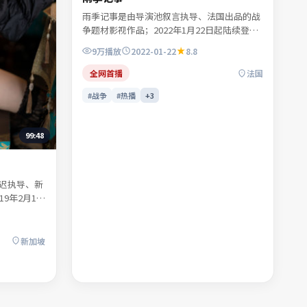
雨季记事是由导演池叙言执导、法国出品的战
争题材影视作品；2022年1月22日起陆续登陆
院线及网络平台。主演谢书砚、宁舒言、贺叙
9万
播放
2022-01-22
8.8
白等共同诠释一段充满转折的人物命运。叙事
在不同时间线之间轻盈跳转，尾声回扣令人回
全网首播
法国
味。适合检索「战争电影」「法国影片」
#战争
#热播
+
3
「2022年上映」等关键词的观众收藏。
99:48
迟执导、新
9年2月11
演任远舟、
满转折的人
，不靠堆砌
新加坡
观看完整剧